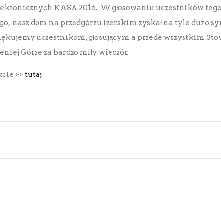
tektonicznych KASA 2016. W głosowaniu uczestników tego
o, nasz dom na przedgórzu izerskim zyskał na tyle dużo s
ziękujemy uczestnikom, głosującym a przede wszystkim St
eniej Górze za bardzo miły wieczór.
cie >>
tutaj