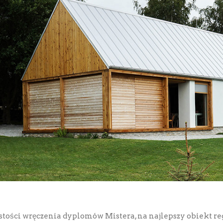
stości wręczenia dyplomów Mistera, na najlepszy obiekt re